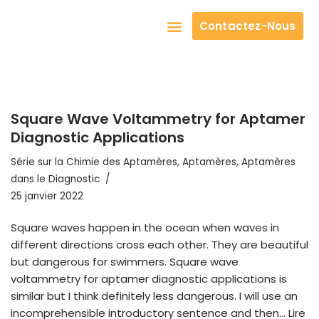
Contactez-Nous
Aller
au
À PROPOS DE NOUS
contenu
Square Wave Voltammetry for Aptamer
Diagnostic Applications
Série sur la Chimie des Aptamères
,
Aptamères
,
Aptamères
dans le Diagnostic
25 janvier 2022
Square waves happen in the ocean when waves in
different directions cross each other. They are beautiful
but dangerous for swimmers. Square wave
voltammetry for aptamer diagnostic applications is
similar but I think definitely less dangerous. I will use an
incomprehensible introductory sentence and then…
Lire