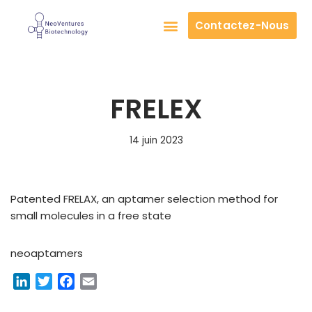
Contactez-Nous
Aller
au
À PROPOS DE NOUS
contenu
FRELEX
14 juin 2023
Patented FRELAX, an aptamer selection method for
small molecules in a free state
neoaptamers
L
T
F
E
i
w
a
m