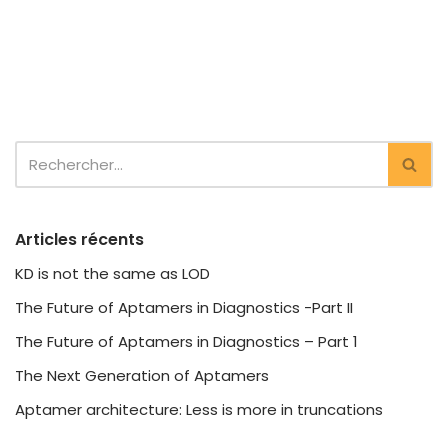
n
i
c
a
k
t
e
i
e
t
b
l
d
e
o
I
r
o
n
k
Articles récents
KD is not the same as LOD
The Future of Aptamers in Diagnostics -Part II
The Future of Aptamers in Diagnostics – Part 1
The Next Generation of Aptamers
Aptamer architecture: Less is more in truncations